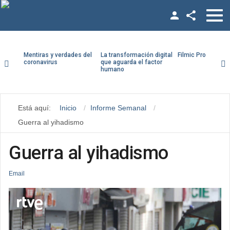
Facebook
Twitter
Mentiras y verdades del
La transformación digital
Filmic Pro paso a
coronavirus
que aguarda el factor
humano
YouTube
ario
LinkedIn
traseña
Está aquí:
Inicio
Informe Semanal
Vimeo
Guerra al yihadismo
Recuérdeme
Google +
Guerra al yihadismo
Email
¿Recordar contraseña?
¿Recordar usuario?