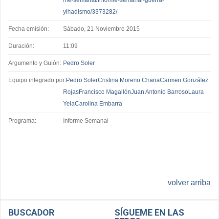
me-semanal/informe-semanal-guerra-
yihadismo/3373282/
Fecha emisión:
Sábado, 21 Noviembre 2015
Duración:
11:09
Argumento y Guión:
Pedro Soler
Equipo integrado por:
Pedro Soler
Cristina Moreno Chana
Carmen González
Rojas
Francisco Magallón
Juan Antonio Barroso
Laura
Yela
Carolina Embarra
Programa:
Informe Semanal
volver arriba
BUSCADOR
SÍGUEME EN LAS