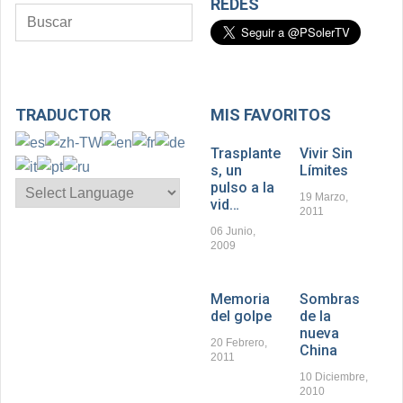
REDES
TRADUCTOR
MIS FAVORITOS
Trasplante
Vivir Sin
s, un
Límites
pulso a la
19 Marzo,
vid…
2011
06 Junio,
2009
Memoria
Sombras
del golpe
de la
nueva
20 Febrero,
China
2011
10 Diciembre,
2010