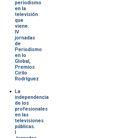
periodismo
en la
televisión
que
viene.
IV
jornadas
de
Periodismo
en lo
Global,
Premios
Cirilo
Rodríguez
La
independencia
de los
profesionales
en las
televisiones
públicas.
I