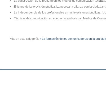
La construcción de la realidad en los medios de comunicación (UNED).
El futuro de la televisión pública. La necesaria alianza con la ciudadaní
La independencia de los profesionales en las televisiones públicas. I J
Técnicas de comunicación en el entorno audiovisual. Medios de Comunic
Más en esta categoría:
« La formación de los comunicadores en la era digit