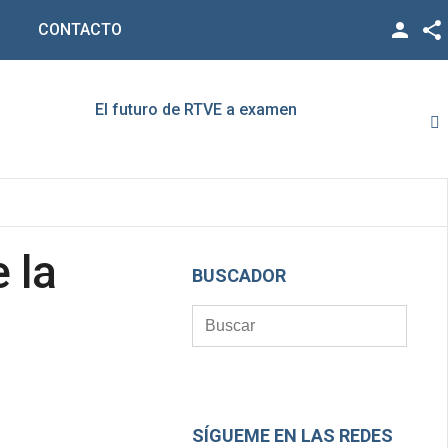
CONTACTO
Facebook
Twitter
El futuro de RTVE a examen
Rato,
YouTube
LinkedIn
Vimeo
 la
Google +
BUSCADOR
SÍGUEME EN LAS REDES