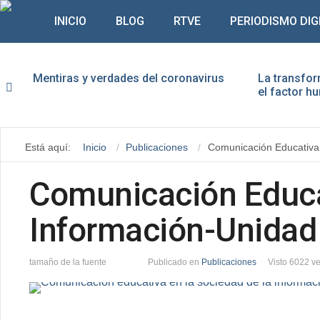
INICIO
BLOG
RTVE
PERIODISMO DIG
Mentiras y verdades del coronavirus
La transfor
el factor 
Usu
Está aquí:
Inicio
Publicaciones
Comunicación Educativa 
Con
Comunicación Educat
Información-Unidad
tamaño de la fuente
Publicado en
Publicaciones
Visto 6022 v