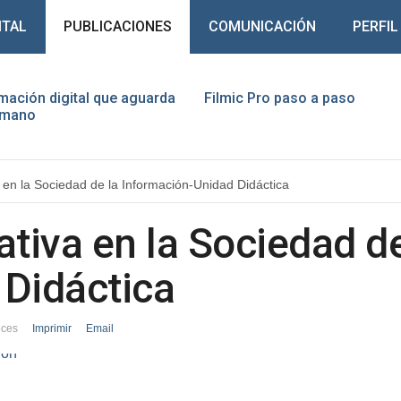
ITAL
PUBLICACIONES
COMUNICACIÓN
PERFIL
mación digital que aguarda
Filmic Pro paso a paso
humano
ario
en la Sociedad de la Información-Unidad Didáctica
traseña
iva en la Sociedad de
Recuérdeme
 Didáctica
eces
Imprimir
Email
¿Recordar contraseña?
¿Recordar usuario?