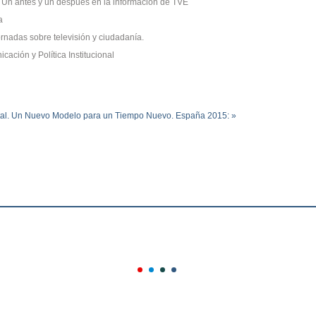
 Un antes y un después en la información de TVE
a
ornadas sobre televisión y ciudadanía.
ación y Política Institucional
al.
Un Nuevo Modelo para un Tiempo Nuevo. España 2015: »