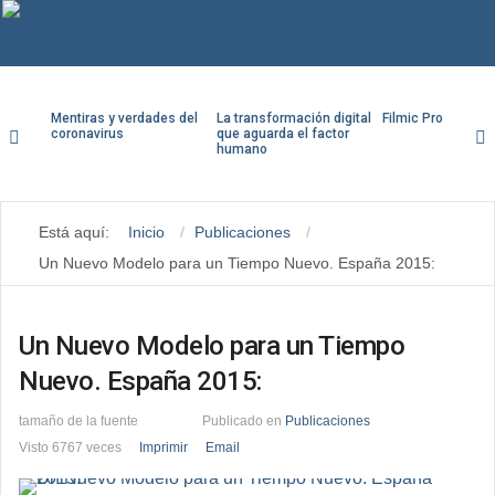
F
T
Mentiras y verdades del
La transformación digital
Filmic Pro paso a
coronavirus
que aguarda el factor
humano
Y
Usuario
L
Está aquí:
Inicio
Publicaciones
Contraseña
V
Un Nuevo Modelo para un Tiempo Nuevo. España 2015:
G
Recuérdeme
Un Nuevo Modelo para un Tiempo
Nuevo. España 2015:
tamaño de la fuente
Publicado en
Publicaciones
¿Recordar contraseña?
Visto 6767 veces
Imprimir
Email
¿Recordar usuario?