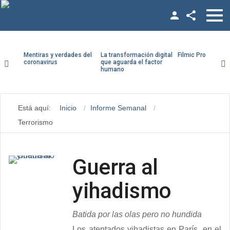
Facebook
Twitter
Mentiras y verdades del
La transformación digital
Filmic Pro paso a
coronavirus
que aguarda el factor
humano
YouTube
ario
LinkedIn
traseña
Está aquí:
Inicio
Informe Semanal
Vimeo
Terrorismo
Recuérdeme
Google +
Guerra al
yihadismo
¿Recordar contraseña?
¿Recordar usuario?
Batida por las olas pero no hundida
Los atentados yihadistas en París, en el