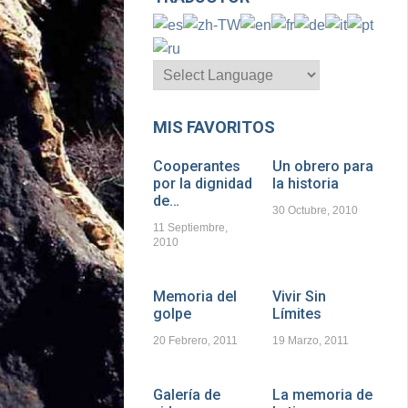
MIS FAVORITOS
Cooperantes
Un obrero para
por la dignidad
la historia
de…
30 Octubre, 2010
11 Septiembre,
2010
Memoria del
Vivir Sin
golpe
Límites
20 Febrero, 2011
19 Marzo, 2011
Galería de
La memoria de