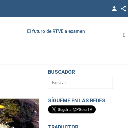
Facebook
Twitter
El futuro de RTVE a examen
Rato,
YouTube
LinkedIn
Vimeo
BUSCADOR
Google +
SÍGUEME EN LAS REDES
TRADUCTOR