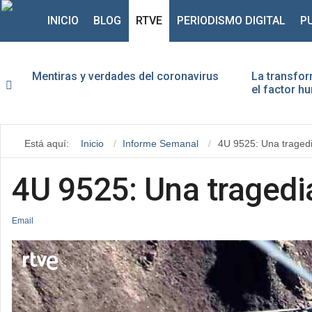
INICIO
BLOG
RTVE
PERIODISMO DIGITAL
P
Mentiras y verdades del coronavirus
La transfor
el factor 
Usu
Está aquí:
Inicio
Informe Semanal
4U 9525: Una tragedi
Con
4U 9525: Una tragedi
Email