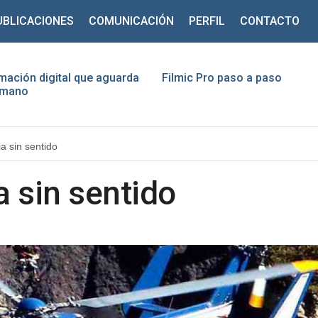
UBLICACIONES
COMUNICACIÓN
PERFIL
CONTACTO
mación digital que aguarda
Filmic Pro paso a paso
humano
ario
a sin sentido
traseña
a sin sentido
Recuérdeme
¿Recordar contraseña?
¿Recordar usuario?