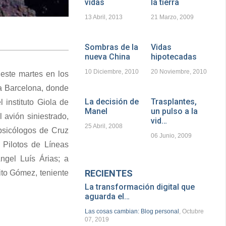
vidas
la tierra
13 Abril, 2013
21 Marzo, 2009
Sombras de la
Vidas
nueva China
hipotecadas
10 Diciembre, 2010
20 Noviembre, 2010
 este martes en los
a Barcelona, donde
La decisión de
Trasplantes,
 instituto Giola de
Manel
un pulso a la
 avión siniestrado,
vid…
25 Abril, 2008
 psicólogos de Cruz
06 Junio, 2009
 Pilotos de Líneas
ngel Luís Árias; a
RECIENTES
lito Gómez, teniente
La transformación digital que
aguarda el…
Las cosas cambian: Blog personal
, Octubre
07, 2019