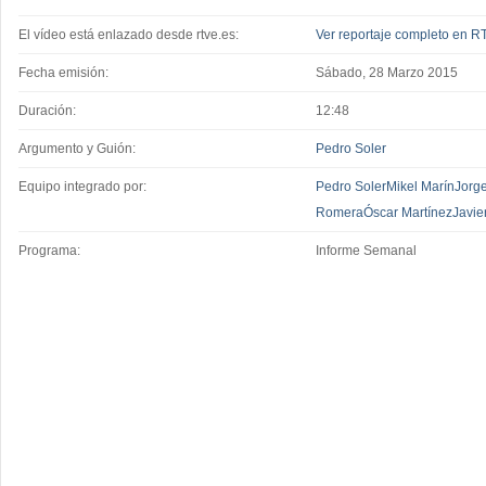
El vídeo está enlazado desde rtve.es:
Ver reportaje completo en RT
Fecha emisión:
Sábado, 28 Marzo 2015
Duración:
12:48
Argumento y Guión:
Pedro Soler
Equipo integrado por:
Pedro Soler
Mikel Marín
Jorge
Romera
Óscar Martínez
Javier
Programa:
Informe Semanal