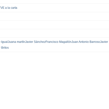
VE a la carta
 Igual
Juana martín
Javier Sánchez
Francisco Magallón
Juan Antonio Barroso
Javier
 Britos