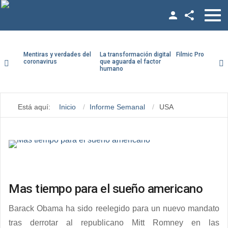
Facebook
Twitter
Mentiras y verdades del
La transformación digital
Filmic Pro paso a
coronavirus
que aguarda el factor
humano
YouTube
Usuario
LinkedIn
Está aquí:
Inicio
Informe Semanal
USA
Contraseña
Vimeo
Google +
Recuérdeme
Mas tiempo para el sueño americano
¿Recordar contraseña?
Barack Obama ha sido reelegido para un nuevo mandato
¿Recordar usuario?
tras derrotar al republicano Mitt Romney en las