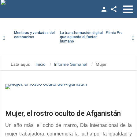
Facebook
Twitter
Mentiras y verdades del
La transformación digital
Filmic Pro paso a
coronavirus
que aguarda el factor
humano
YouTube
Usuario
LinkedIn
Está aquí:
Inicio
Informe Semanal
Mujer
Contraseña
Vimeo
Google +
Recuérdeme
Mujer, el rostro oculto de Afganistán
¿Recordar contraseña?
Un año más, el ocho de marzo, Día Internacional de la
¿Recordar usuario?
mujer trabajadora, conmemora la lucha por la igualdad y