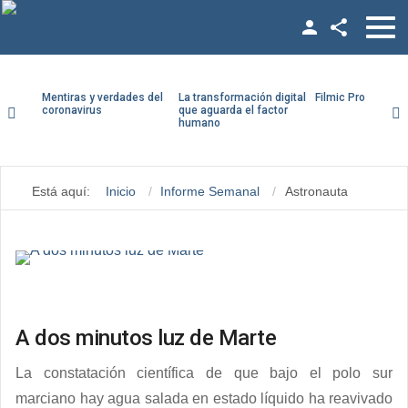
Facebook
Twitter
Mentiras y verdades del
La transformación digital
Filmic Pro paso a
coronavirus
que aguarda el factor
humano
YouTube
LinkedIn
Está aquí:
Inicio
Informe Semanal
Astronauta
Vimeo
Google +
A dos minutos luz de Marte
La constatación científica de que bajo el polo sur
marciano hay agua salada en estado líquido ha reavivado