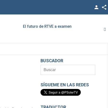
Facebook
Twitter
El futuro de RTVE a examen
Rato,
YouTube
LinkedIn
Vimeo
BUSCADOR
Google +
SÍGUEME EN LAS REDES
TRADUCTOR