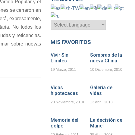
artido Popular y el
iones se cerraron en
gerá, expresamente,
aria. No todos los
udas y reticencias.
MIS FAVORITOS
ormar sobre nuevas
Vivir Sin
Sombras de la
Límites
nueva China
19 Marzo, 2011
10 Diciembre, 2010
Vidas
Galería de
hipotecadas
vidas
20 Noviembre, 2010
13 Abril, 2013
Memoria del
La decisión de
golpe
Manel
20 Febrero, 2011
25 Abril, 2008