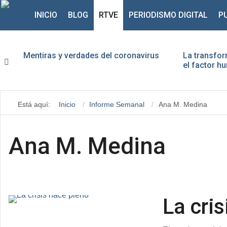
INICIO
BLOG
RTVE
PERIODISMO DIGITAL
P
Mentiras y verdades del coronavirus
La transfor
el factor 
Usu
Está aquí:
Inicio
Informe Semanal
Ana M. Medina
Con
Ana M. Medina
La cri