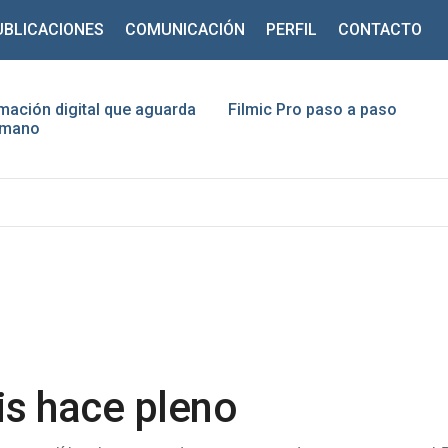
UBLICACIONES
COMUNICACIÓN
PERFIL
CONTACTO
mación digital que aguarda
Filmic Pro paso a paso
humano
ario
traseña
Recuérdeme
¿Recordar contraseña?
¿Recordar usuario?
sis hace pleno