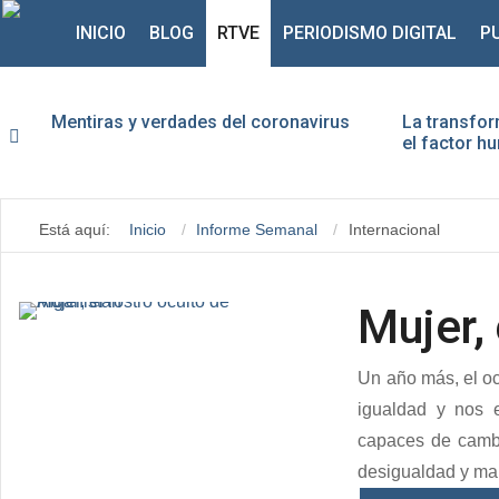
INICIO
BLOG
RTVE
PERIODISMO DIGITAL
P
Mentiras y verdades del coronavirus
La transfor
el factor 
Usu
Está aquí:
Inicio
Informe Semanal
Internacional
Con
Mujer, 
Un año más, el oc
igualdad y nos 
capaces de cambia
desigualdad y mal