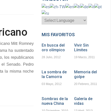
ricano
MIS FAVORITOS
licano Mitt Romney
En busca del
Vivir Sin
oro olímpico
Límites
bama ha sustentado
o, los republicanos
28 Julio, 2012
19 Marzo, 2011
 el Senado. Pedro
sta la misma noche
La sombra de
Memoria del
la Camorra
golpe
03 Mayo, 2012
20 Febrero, 2011
Sombras de la
Galería de
nueva China
vidas
10 Diciembre, 2010
13 Abril, 2013