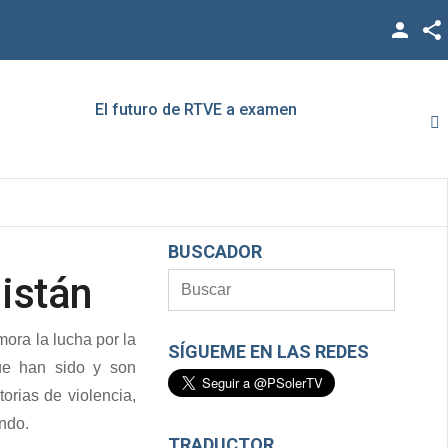
Facebook
Twitter
El futuro de RTVE a examen
Rato,
YouTube
LinkedIn
Vimeo
BUSCADOR
Google +
nistán
ora la lucha por la
SÍGUEME EN LAS REDES
ue han sido y son
orias de violencia,
undo.
TRADUCTOR