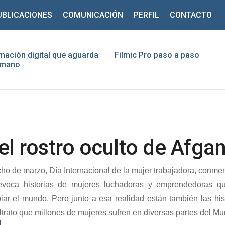
UBLICACIONES
COMUNICACIÓN
PERFIL
CONTACTO
mación digital que aguarda
Filmic Pro paso a paso
humano
ario
traseña
Recuérdeme
el rostro oculto de Afga
ho de marzo, Día Internacional de la mujer trabajadora, conmem
evoca historias de mujeres luchadoras y emprendedoras q
¿Recordar contraseña?
¿Recordar usuario?
r el mundo. Pero junto a esa realidad están también las hist
trato que millones de mujeres sufren en diversas partes del M