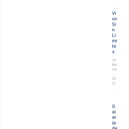
Vi
vir
Si
n
Lí
mi
te
s
19
Ma
rzo
,
20
11
G
al
er
ía
de