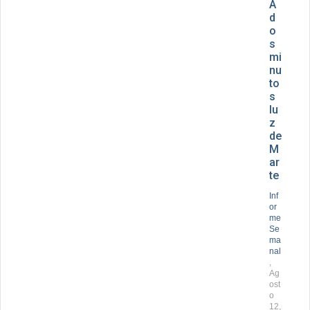
A
d
o
s
mi
nu
to
s
lu
z
de
M
ar
te
Inf
or
me
Se
ma
nal
,
Ag
ost
o
12,