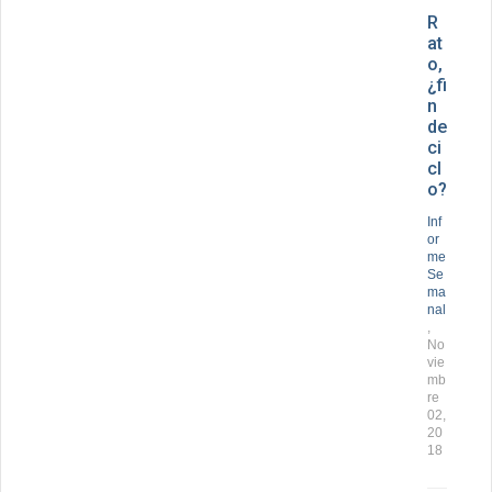
R
at
o,
¿fi
n
de
ci
cl
o?
Inf
or
me
Se
ma
nal
,
No
vie
mb
re
02,
20
18