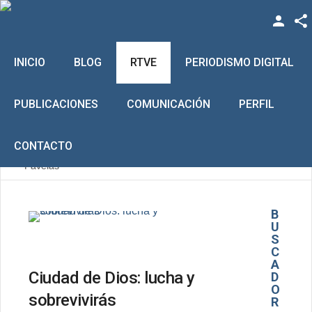
Facebook
INICIO
BLOG
RTVE
PERIODISMO DIGITAL
Twitter
Mentiras y verdades del
La transformación digital
Filmic Pro paso a
coronavirus
que aguarda el factor
humano
YouTube
PUBLICACIONES
COMUNICACIÓN
PERFIL
Usuario
LinkedIn
CONTACTO
Está aquí:
Inicio
Informe Semanal
Contraseña
Vimeo
Favelas
Google +
Recuérdeme
B
U
S
C
A
¿Recordar contraseña?
Ciudad de Dios: lucha y
D
O
¿Recordar usuario?
sobrevivirás
R