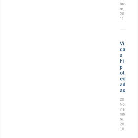
bre
ro,
20
11
Vi
da
s
hi
p
ot
ec
ad
as
20
No
vie
mb
re,
20
10