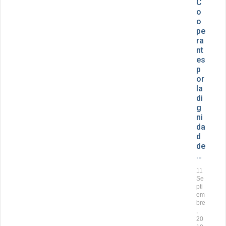
C
o
o
pe
ra
nt
es
p
or
la
di
g
ni
da
d
de
…
11
Se
pti
em
bre
,
20