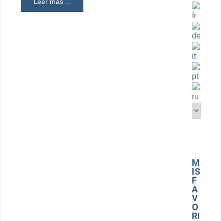
Leer más ...
M
IS
F
A
V
O
RI