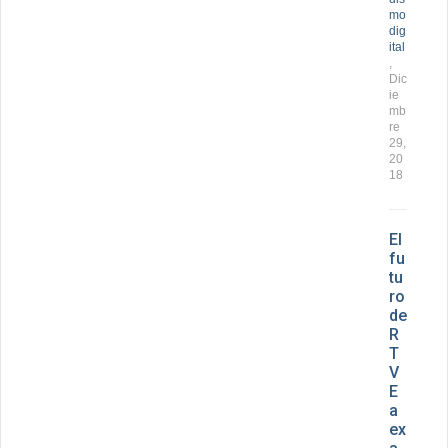
mo
dig
ital
,
Dic
ie
mb
re
29,
20
18
El
fu
tu
ro
de
R
T
V
E
a
ex