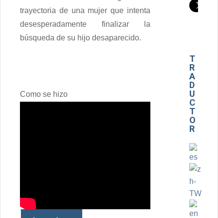
trayectoria de una mujer que intenta
desesperadamente finalizar la
búsqueda de su hijo desaparecido.
T
R
A
D
U
Como se hizo
C
T
O
R