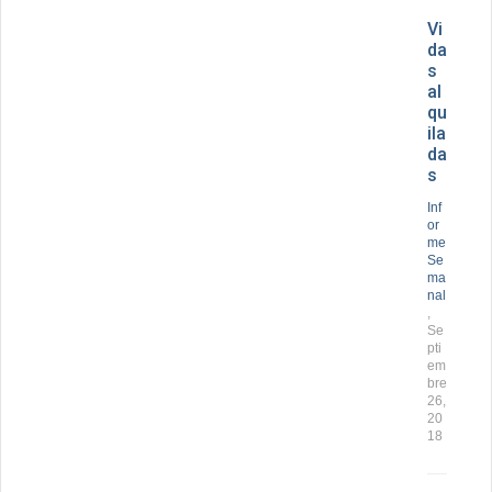
Vi
da
s
al
qu
ila
da
s
Inf
or
me
Se
ma
nal
,
Se
pti
em
bre
26,
20
18