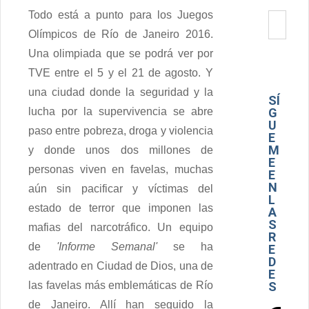
Todo está a punto para los Juegos
Olímpicos de Río de Janeiro 2016.
Una olimpiada que se podrá ver por
TVE entre el 5 y el 21 de agosto. Y
una ciudad donde la seguridad y la
SÍ
G
lucha por la supervivencia se abre
U
paso entre pobreza, droga y violencia
E
M
y donde unos dos millones de
E
personas viven en favelas, muchas
E
N
aún sin pacificar y víctimas del
L
estado de terror que imponen las
A
S
mafias del narcotráfico. Un equipo
R
de
'Informe Semanal'
se ha
E
D
adentrado en Ciudad de Dios, una de
E
S
las favelas más emblemáticas de Río
de Janeiro. Allí han seguido la