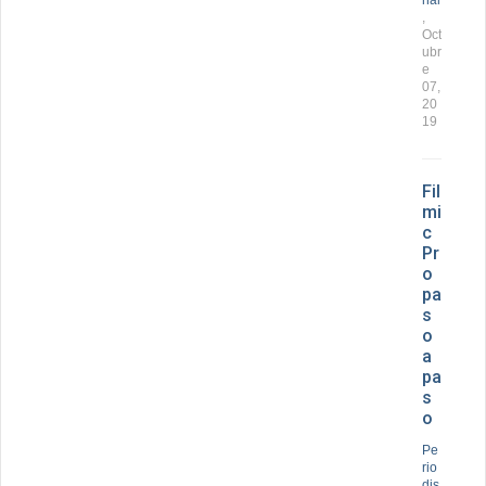
,
Oct
ubr
e
07,
20
19
Fil
mi
c
Pr
o
pa
s
o
a
pa
s
o
Pe
rio
dis