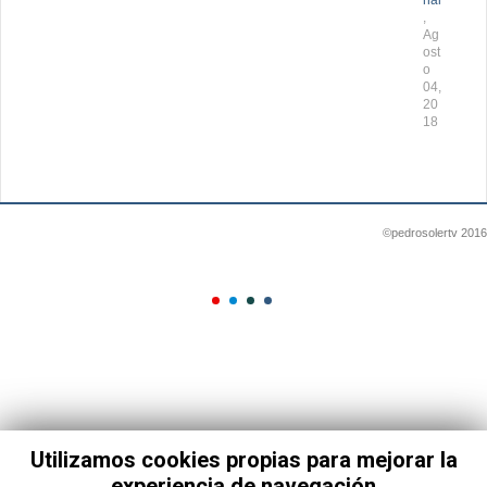
,
Ag
ost
o
04,
20
18
©pedrosolertv 2016
Utilizamos cookies propias para mejorar la
experiencia de navegación