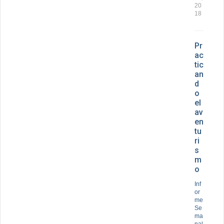
20
18
Pr
ac
tic
an
d
o
el
av
en
tu
ri
s
m
o
Inf
or
me
Se
ma
nal