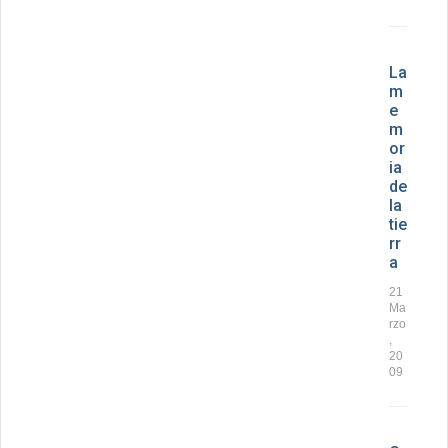
La
m
e
m
or
ia
de
la
tie
rr
a
21
Ma
rzo
,
20
09