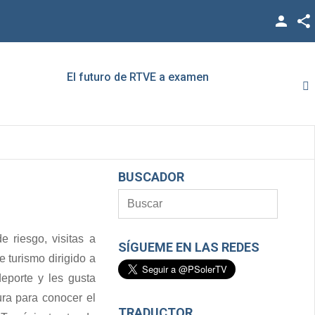
Facebook
Twitter
El futuro de RTVE a examen
Rato,
YouTube
LinkedIn
Vimeo
BUSCADOR
Google +
e riesgo, visitas a
SÍGUEME EN LAS REDES
 turismo dirigido a
eporte y les gusta
ra para conocer el
TRADUCTOR