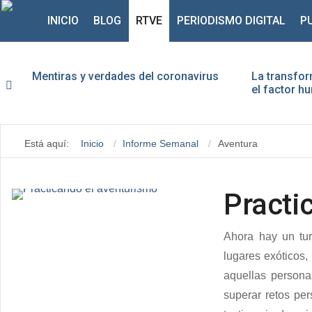
INICIO
BLOG
RTVE
PERIODISMO DIGITAL
P
Mentiras y verdades del coronavirus
La transfor
el factor 
Está aquí:
Inicio
Informe Semanal
Aventura
Practi
Ahora hay un turi
lugares exóticos,
aquellas persona
superar retos pe