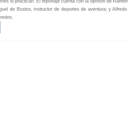
enes lo practican. El reportaje cuenta con la opinión de Ramón 
guel de Bustos, instructor de deportes de aventura; y Alfred
redos.