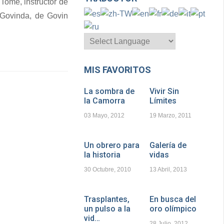
Tomé, instructor de
o Govinda, de Govin
MIS FAVORITOS
La sombra de
Vivir Sin
la Camorra
Límites
03 Mayo, 2012
19 Marzo, 2011
Un obrero para
Galería de
la historia
vidas
30 Octubre, 2010
13 Abril, 2013
Trasplantes,
En busca del
un pulso a la
oro olímpico
vid…
28 Julio, 2012